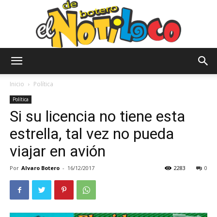
El
Inicio
Política
Política
Si su licencia no tiene esta
Notiloco
estrella, tal vez no pueda
viajar en avión
de
Por
Alvaro Botero
-
16/12/2017
2283
0
Botero