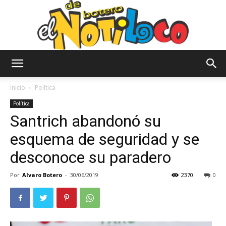
El
Inicio
Política
Política
Santrich abandonó su
Notiloco
esquema de seguridad y se
desconoce su paradero
de
Por
Alvaro Botero
-
30/06/2019
2370
0
Botero