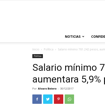
NOTICIAS
CONFIDE
Inicio
Política
Salario mínimo 781.242 pesos, aum
Política
Salario mínimo 
aumentara 5,9% 
Por
Alvaro Botero
-
30/12/2017