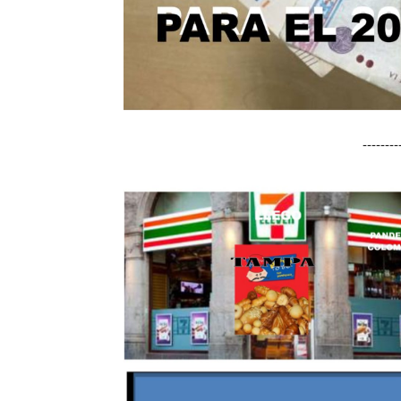
-------