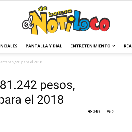
NCIALES
PANTALLA Y DIAL
ENTRETENIMIENTO
REA
El
entara 5,9% para el 2018
781.242 pesos,
Notiloco
para el 2018
3489
0
de