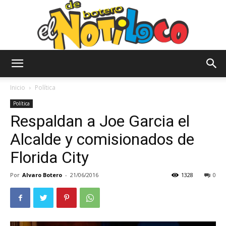
El
Inicio
Política
Política
Respaldan a Joe Garcia el
Notiloco
Alcalde y comisionados de
Florida City
de
Por
Alvaro Botero
-
21/06/2016
1328
0
Botero