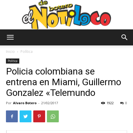
El
Inicio
Política
Política
Policia colombiana se
Notiloco
entrena en Miami, Guillermo
Gonzalez «Telemundo
de
Por
Alvaro Botero
-
21/02/2017
1922
0
Botero