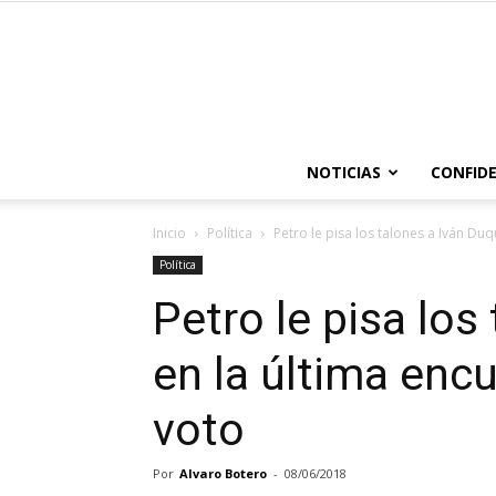
NOTICIAS
CONFIDE
Inicio
Política
Petro le pisa los talones a Iván Duq
Política
Petro le pisa los
en la última enc
voto
Por
Alvaro Botero
-
08/06/2018