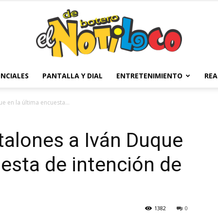
NCIALES
PANTALLA Y DIAL
ENTRETENIMIENTO
REA
El
ue en la última encuesta...
 talones a Iván Duque
Notiloco
uesta de intención de
1382
0
de