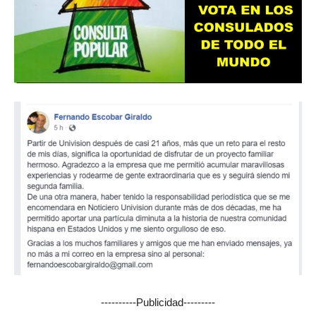
----------Publicidad---------