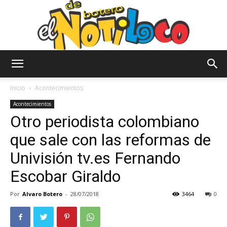
El
Inicio
Acontecimientos
Acontecimientos
Otro periodista colombiano
Notiloco
que sale con las reformas de
Univisión tv.es Fernando
de
Escobar Giraldo
Por
Alvaro Botero
-
28/07/2018
3464
0
Botero