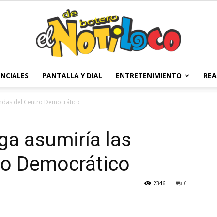
NCIALES
PANTALLA Y DIAL
ENTRETENIMIENTO
REA
El
endas del Centro Democrático
ga asumiría las
Notiloco
ro Democrático
2346
0
de