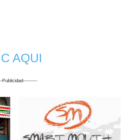
Botero
IC AQUI
---Publicidad---------