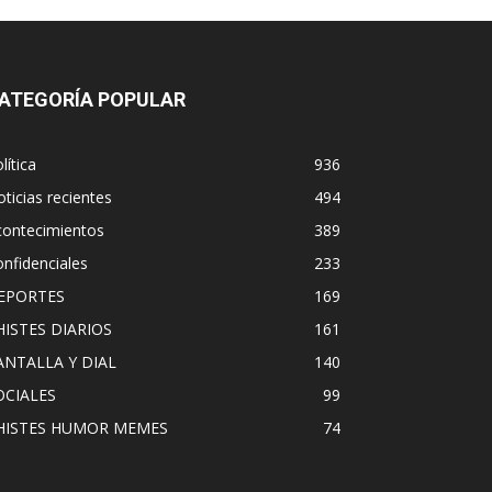
ATEGORÍA POPULAR
lítica
936
ticias recientes
494
contecimientos
389
nfidenciales
233
EPORTES
169
HISTES DIARIOS
161
ANTALLA Y DIAL
140
OCIALES
99
HISTES HUMOR MEMES
74