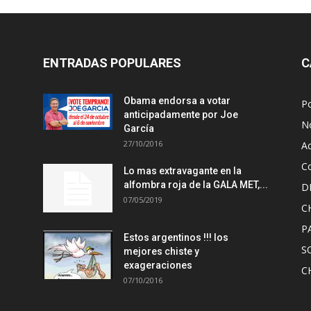
ENTRADAS POPULARES
C
Obama endorsa a votar
Po
anticipadamente por Joe
No
García
27/10/2016
A
Co
Lo mas extravagante en la
alfombra roja de la GALA MET,...
D
07/05/2019
C
P
Estos argentinos !!! los
S
mejores chiste y
exageraciones
C
07/10/2016