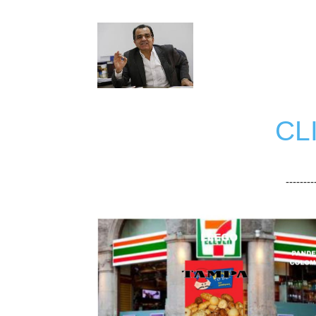
CL
-------