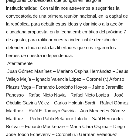
peligrosas concesiones que pongan en riesgo la
institucionalidad. Con tal fin nos atrevemos a sugerirles la
convocatoria de una primera reunión nacional, en la capital de
la república, para debatir estas ideas y dar inicio a la acción
ciudadana propuesta, en la fecha emblemática del próximo 7
de agosto, para ratificar nuestra indeclinable decisión de
defender a toda costa las libertades que nos legaron los
héroes de nuestra independencia.
Atentamente
Juan Gómez Martínez – Mariano Ospina Hernández – Jesús
Vallejo Mejía – Ignacio Valencia López – Coronel (r.) Alfonso
Plazas Vega – Fernando Londoño Hoyos – Jaime Jaramillo
Panesso – Rafael Nieto Navia – Rafael Nieto Loaiza – José
Obdulio Gaviria Vélez – Carlos Holguín Sardi – Rafael Gómez
Martínez – Raúl E. Tamayo Gaviria – Ana Mercedes Gómez
Martínez – Pedro Pablo Betancur Toledo – Saúl Hernández
Bolívar – Eduardo Mackenzie – María Clara Ospina – Diego
José Tobón Echeverry – Coronel (r.) Germán Velásquez