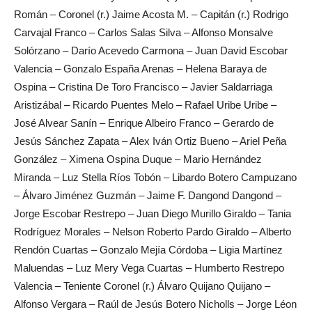
Román – Coronel (r.) Jaime Acosta M. – Capitán (r.) Rodrigo
Carvajal Franco – Carlos Salas Silva – Alfonso Monsalve
Solórzano – Darío Acevedo Carmona – Juan David Escobar
Valencia – Gonzalo España Arenas – Helena Baraya de
Ospina – Cristina De Toro Francisco – Javier Saldarriaga
Aristizábal – Ricardo Puentes Melo – Rafael Uribe Uribe –
José Alvear Sanín – Enrique Albeiro Franco – Gerardo de
Jesús Sánchez Zapata – Alex Iván Ortiz Bueno – Ariel Peña
González – Ximena Ospina Duque – Mario Hernández
Miranda – Luz Stella Ríos Tobón – Libardo Botero Campuzano
– Álvaro Jiménez Guzmán – Jaime F. Dangond Dangond –
Jorge Escobar Restrepo – Juan Diego Murillo Giraldo – Tania
Rodríguez Morales – Nelson Roberto Pardo Giraldo – Alberto
Rendón Cuartas – Gonzalo Mejía Córdoba – Ligia Martínez
Maluendas – Luz Mery Vega Cuartas – Humberto Restrepo
Valencia – Teniente Coronel (r.) Álvaro Quijano Quijano –
Alfonso Vergara – Raúl de Jesús Botero Nicholls – Jorge Léon