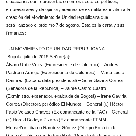
ciudadanos con representación en los sectores políticos,
empresariales y de opinión, además de ex militares invitan a la
creación del Movimiento de Unidad republicana que
será lanzado el próximo 7 de agosto. Esta es la carta y sus
firmantes:
UN MOVIMIENTO DE UNIDAD REPUBLICANA
Bogotá, julio de 2016 Señore(a)s:
Álvaro Uribe Vélez (Expresidente de Colombia) – Andrés
Pastrana Arango (Expresidente de Colombia) – Marta Lucía
Ramírez (Excandidata presidencial) – Sofía Gaviria Correa
(Senadora de la República) – Jaime Castro Castro
(Exministro, exsenador, exalcalde de Bogotá) – Irene Gaviria
Correa (Directora periódico El Mundo) – General (r.) Héctor
Fabio Velasco Chávez (Ex comandante de la FAC) – General
(r.) Harold Bedoya Pizarro (Ex comandante FFMM) –
Monseñor Libardo Ramírez Gómez (Obispo Emérito de
Garzón) – Guillermo Botero Nieto (Presidente de Fenalco) –