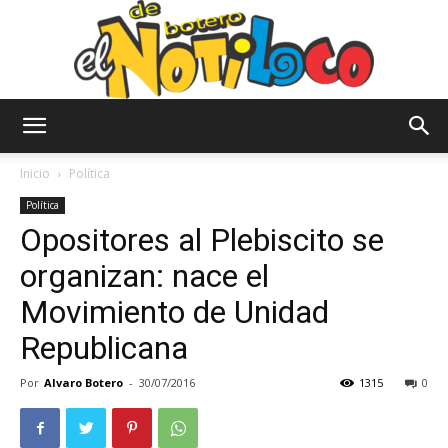
El
Inicio
Política
Política
Opositores al Plebiscito se
Notiloco
organizan: nace el
Movimiento de Unidad
de
Republicana
Por
Alvaro Botero
-
30/07/2016
1315
0
Botero