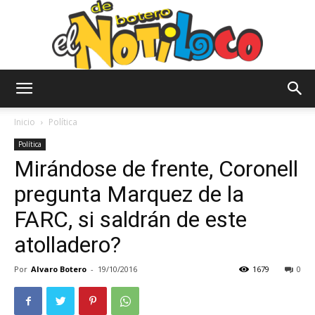
El
Inicio
Política
Política
Mirándose de frente, Coronell
Notiloco
pregunta Marquez de la
FARC, si saldrán de este
de
atolladero?
Por
Alvaro Botero
-
19/10/2016
1679
0
Botero