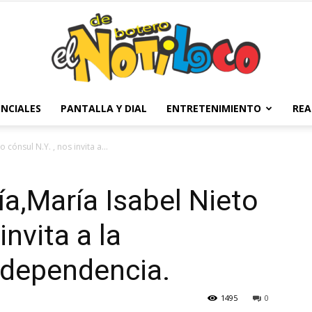
NCIALES
PANTALLA Y DIAL
ENTRETENIMIENTO
REA
El
cónsul N.Y. , nos invita a...
a,María Isabel Nieto
Notiloco
invita a la
ndependencia.
1495
0
de