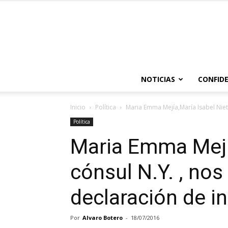
NOTICIAS
CONFIDE
Inicio
Política
Maria Emma Mejía,María Isabel Nieto 
Política
Maria Emma Mejí
cónsul N.Y. , nos 
declaración de i
Por
Alvaro Botero
-
18/07/2016