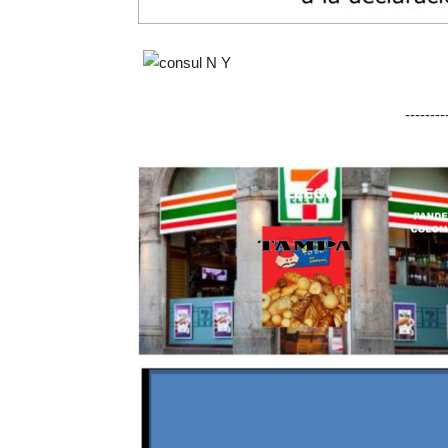
-------