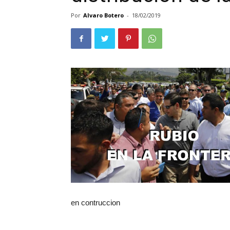
Por
Alvaro Botero
-
18/02/2019
en contruccion