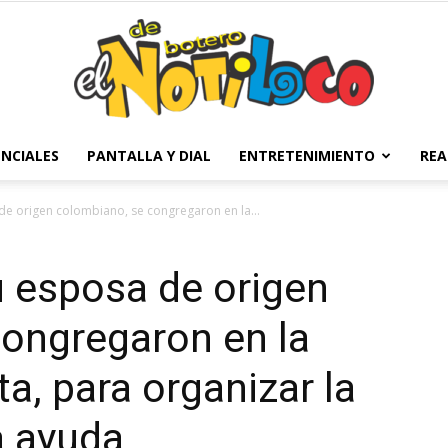
NCIALES
PANTALLA Y DIAL
ENTRETENIMIENTO
REA
El
de origen colombiano, se congregaron en la...
 esposa de origen
Notiloco
ongregaron en la
a, para organizar la
a ayuda
de