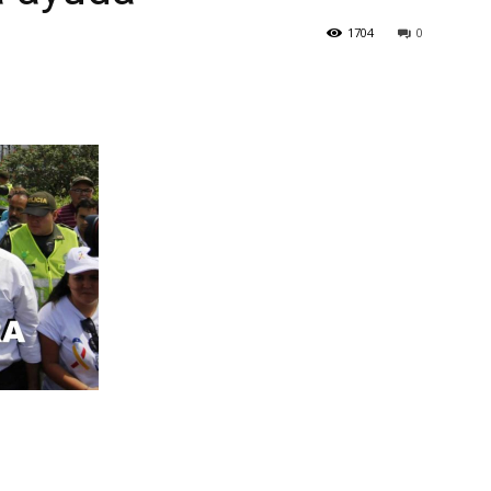
1704
0
Botero