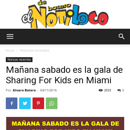
El
Inicio
Noticias recientes
Noticias recientes
Mañana sabado es la gala de
Notiloco
Sharing For Kids en Miami
Por
Alvaro Botero
-
04/11/2016
2933
0
de
Botero