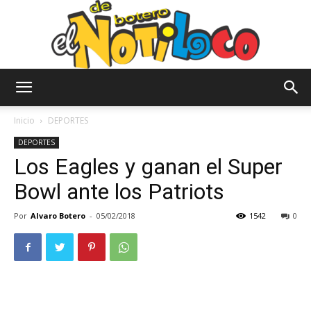
El
Inicio
DEPORTES
DEPORTES
Los Eagles y ganan el Super
Notiloco
Bowl ante los Patriots
Por
Alvaro Botero
-
05/02/2018
1542
0
de
Botero