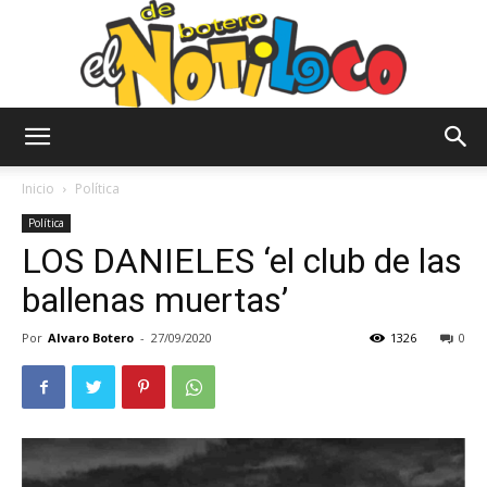
El
Inicio
Política
Política
LOS DANIELES ‘el club de las
Notiloco
ballenas muertas’
Por
Alvaro Botero
-
27/09/2020
1326
0
de
Botero