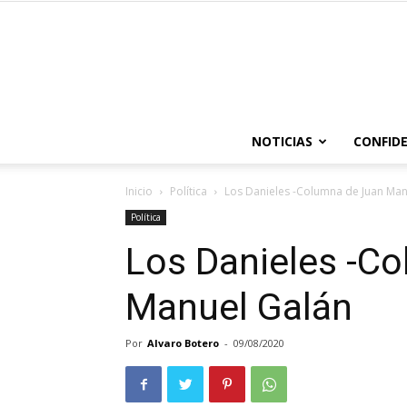
NOTICIAS
CONFIDE
Inicio
Política
Los Danieles -Columna de Juan Man
Política
Los Danieles -C
Manuel Galán
Por
Alvaro Botero
-
09/08/2020