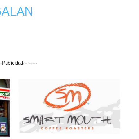
GALAN
---Publicidad---------