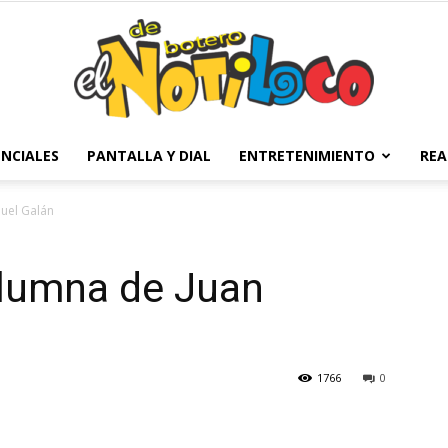
NCIALES
PANTALLA Y DIAL
ENTRETENIMIENTO
REA
El
uel Galán
olumna de Juan
Notiloco
1766
0
de