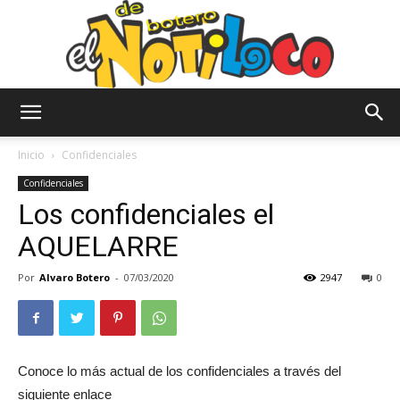
El
Inicio
Confidenciales
Confidenciales
Los confidenciales el
Notiloco
AQUELARRE
Por
Alvaro Botero
-
07/03/2020
2947
0
de
Botero
Conoce lo más actual de los confidenciales a través del
siguiente enlace