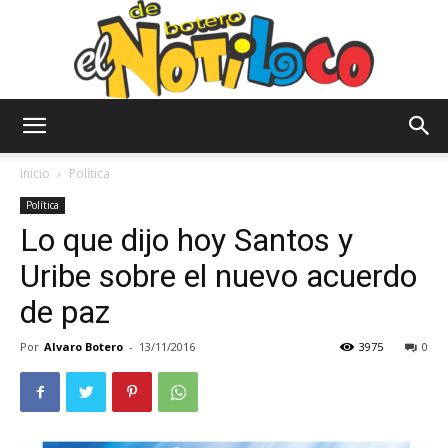
El
Inicio
Política
Política
Lo que dijo hoy Santos y
Notiloco
Uribe sobre el nuevo acuerdo
de paz
de
Por
Alvaro Botero
-
13/11/2016
3975
0
Botero