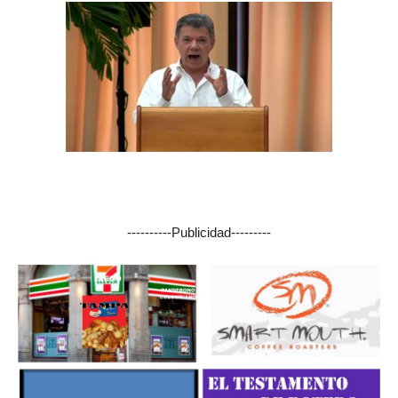
----------Publicidad---------