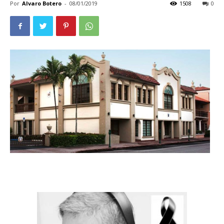
Por
Alvaro Botero
-
08/01/2019
1508
0