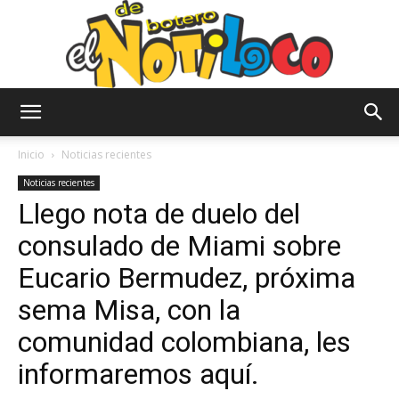
El
Inicio
Noticias recientes
Noticias recientes
Llego nota de duelo del
Notiloco
consulado de Miami sobre
Eucario Bermudez, próxima
de
sema Misa, con la
comunidad colombiana, les
informaremos aquí.
Botero