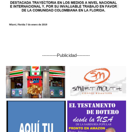
----------Publicidad---------