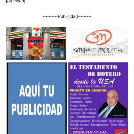
[/ot-video]
----------Publicidad---------