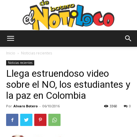
El
Inicio
Noticias recientes
Noticias recientes
Llega estruendoso video
Notiloco
sobre el NO, los estudiantes y
la paz en Colombia
de
Por
Alvaro Botero
-
06/10/2016
3360
0
Botero