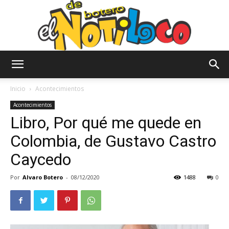
El
Inicio
Acontecimientos
Acontecimientos
Libro, Por qué me quede en
Notiloco
Colombia, de Gustavo Castro
Caycedo
de
Por
Alvaro Botero
-
08/12/2020
1488
0
Botero