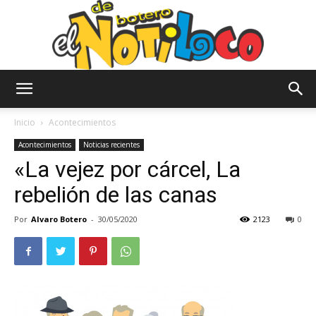
El
Inicio
Acontecimientos
Acontecimientos
Noticias recientes
«La vejez por cárcel, La
Notiloco
rebelión de las canas
Por
Alvaro Botero
-
30/05/2020
2123
0
de
Botero