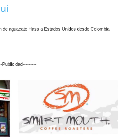
qui
---Publicidad---------