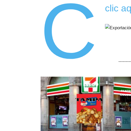
c
clic a
-------