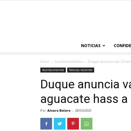
NOTICIAS
CONFIDE
Inicio
Acontecimientos
Duque anuncia van 23 ton
Acontecimientos
Noticias recientes
Duque anuncia v
aguacate hass a
Por
Alvaro Botero
-
28/05/2020