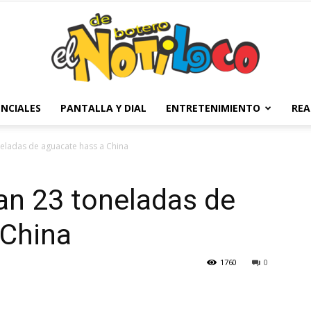
NCIALES
PANTALLA Y DIAL
ENTRETENIMIENTO
REA
El
eladas de aguacate hass a China
an 23 toneladas de
Notiloco
 China
1760
0
de