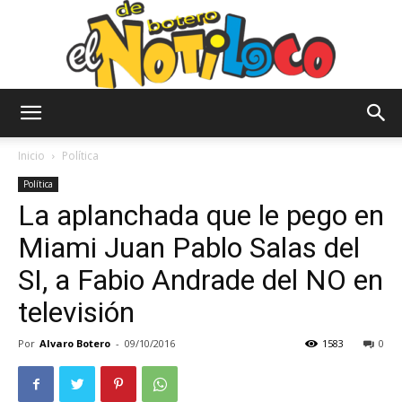
El
Inicio
Política
Política
La aplanchada que le pego en
Notiloco
Miami Juan Pablo Salas del
SI, a Fabio Andrade del NO en
de
televisión
Por
Alvaro Botero
-
09/10/2016
1583
0
Botero