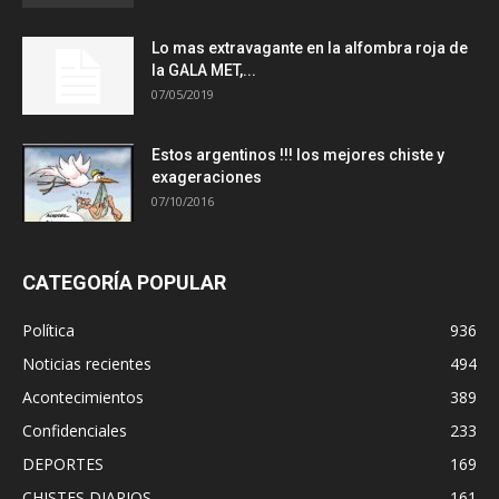
Lo mas extravagante en la alfombra roja de
la GALA MET,...
07/05/2019
Estos argentinos !!! los mejores chiste y
exageraciones
07/10/2016
CATEGORÍA POPULAR
Política
936
Noticias recientes
494
Acontecimientos
389
Confidenciales
233
DEPORTES
169
CHISTES DIARIOS
161