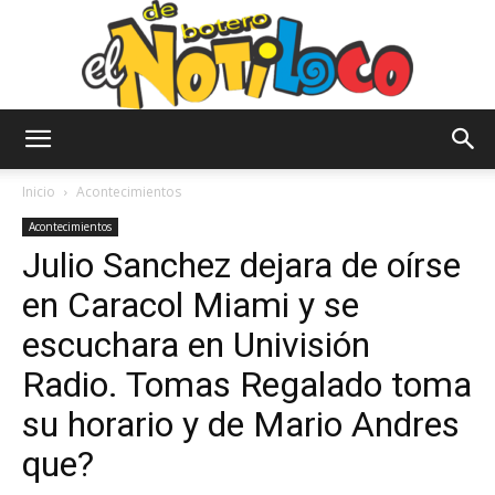
El
Inicio
Acontecimientos
Acontecimientos
Julio Sanchez dejara de oírse
Notiloco
en Caracol Miami y se
escuchara en Univisión
de
Radio. Tomas Regalado toma
su horario y de Mario Andres
que?
Botero