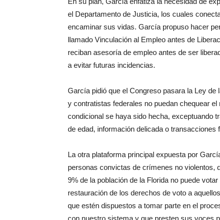
En su plan, García enfatiza la necesidad de ex
el Departamento de Justicia, los cuales conect
encaminar sus vidas. García propuso hacer pe
llamado Vinculación al Empleo antes de Liberaci
reciban asesoría de empleo antes de ser libera
a evitar futuras incidencias.
García pidió que el Congreso pasara la Ley de l
y contratistas federales no puedan chequear el 
condicional se haya sido hecha, exceptuando tr
de edad, información delicada o transacciones f
La otra plataforma principal expuesta por Garcí
personas convictas de crímenes no violentos, 
9% de la población de la Florida no puede votar
restauración de los derechos de voto a aquello
que estén dispuestos a tomar parte en el proc
con nuestro sistema y que presten sus voces pa