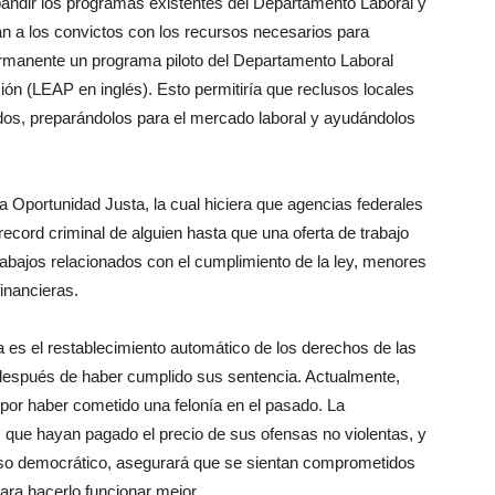
pandir los programas existentes del Departamento Laboral y
an a los convictos con los recursos necesarios para
rmanente un programa piloto del Departamento Laboral
ón (LEAP en inglés). Esto permitiría que reclusos locales
dos, preparándolos para el mercado laboral y ayudándolos
a Oportunidad Justa, la cual hiciera que agencias federales
record criminal de alguien hasta que una oferta de trabajo
abajos relacionados con el cumplimiento de la ley, menores
inancieras.
a es el restablecimiento automático de los derechos de las
después de haber cumplido sus sentencia. Actualmente,
 por haber cometido una felonía en el pasado. La
s que hayan pagado el precio de sus ofensas no violentas, y
eso democrático, asegurará que se sientan comprometidos
ra hacerlo funcionar mejor.