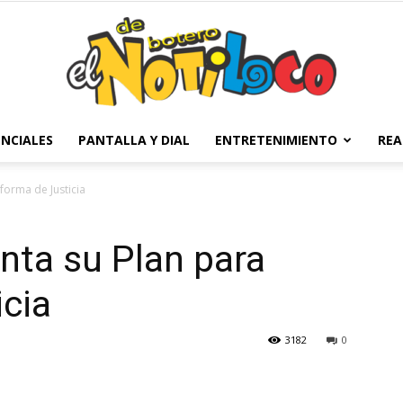
NCIALES
PANTALLA Y DIAL
ENTRETENIMIENTO
REA
El
forma de Justicia
nta su Plan para
Notiloco
cia
3182
0
de