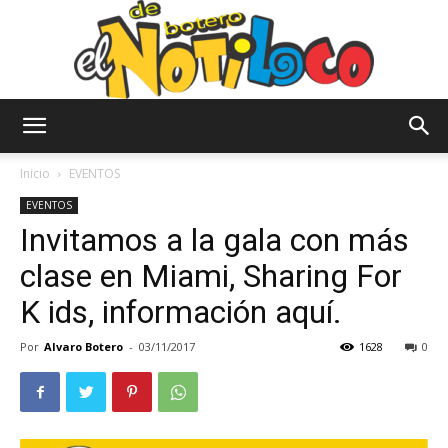
El
Inicio
EVENTOS
EVENTOS
Invitamos a la gala con más
Notiloco
clase en Miami, Sharing For
K ids, información aquí.
de
Por
Alvaro Botero
-
03/11/2017
1628
0
Botero