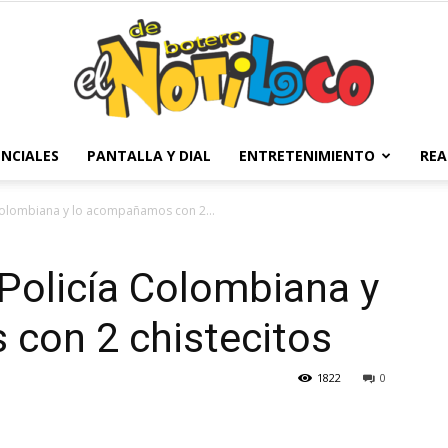
NCIALES
PANTALLA Y DIAL
ENTRETENIMIENTO
REA
El
 Colombiana y lo acompañamos con 2...
 Policía Colombiana y
Notiloco
con 2 chistecitos
1822
0
de