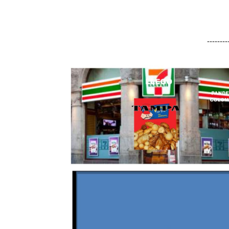
-------