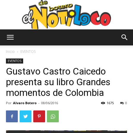
El
Inicio
EVENTOS
EVENTOS
Gustavo Castro Caicedo
Notiloco
presenta su libro Grandes
momentos de Colombia
de
Por
Alvaro Botero
-
08/06/2016
1675
0
Botero