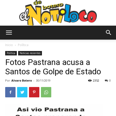
El
Inicio
Política
Política
Noticias recientes
Fotos Pastrana acusa a
Notiloco
Santos de Golpe de Estado
Por
Alvaro Botero
-
30/11/2019
2352
0
de
Botero