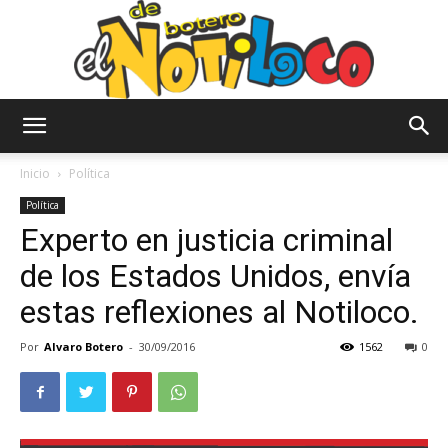
El
Inicio
Política
Política
Experto en justicia criminal
Notiloco
de los Estados Unidos, envía
estas reflexiones al Notiloco.
de
Por
Alvaro Botero
-
30/09/2016
1562
0
Botero