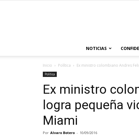
NOTICIAS
CONFIDE
Inicio
Política
Ex ministro colombiano Andres Feli
Política
Ex ministro colo
logra pequeña vi
Miami
Por
Alvaro Botero
-
10/09/2016