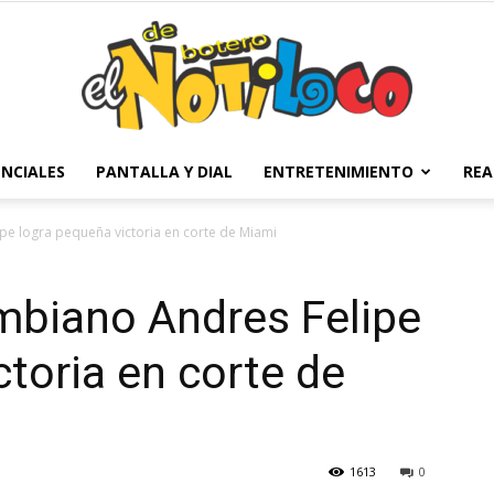
NCIALES
PANTALLA Y DIAL
ENTRETENIMIENTO
REA
El
pe logra pequeña victoria en corte de Miami
mbiano Andres Felipe
Notiloco
ctoria en corte de
1613
0
de