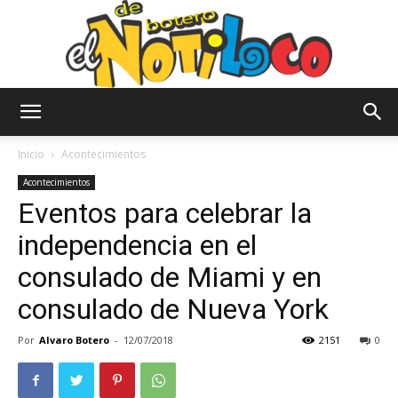
El
Inicio
Acontecimientos
Acontecimientos
Eventos para celebrar la
Notiloco
independencia en el
consulado de Miami y en
de
consulado de Nueva York
Por
Alvaro Botero
-
12/07/2018
2151
0
Botero