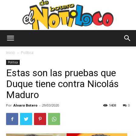
El
Inicio
Política
Política
Estas son las pruebas que
Notiloco
Duque tiene contra Nicolás
Maduro
de
Por
Alvaro Botero
-
29/03/2020
1408
0
Botero