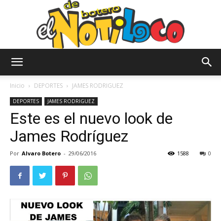
El
Inicio
DEPORTES
JAMES RODRIGUEZ
DEPORTES
JAMES RODRIGUEZ
Este es el nuevo look de
Notiloco
James Rodríguez
Por
Alvaro Botero
-
29/06/2016
1588
0
de
Botero