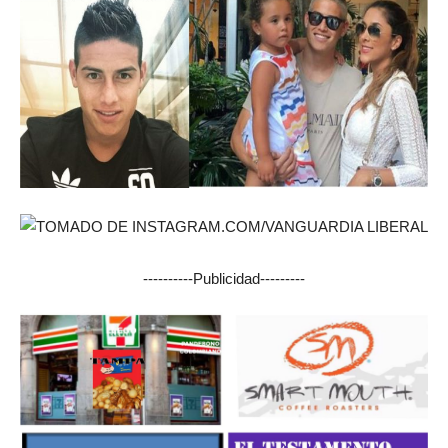
----------Publicidad---------