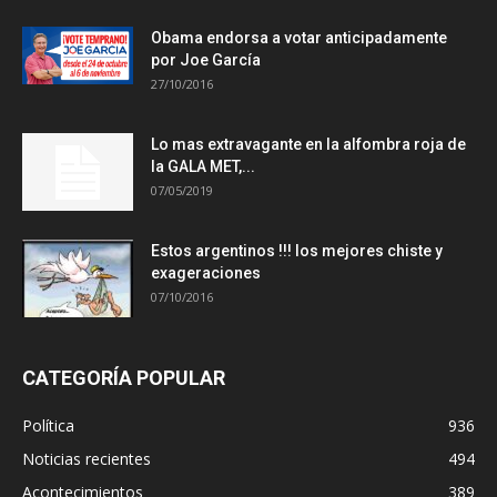
Obama endorsa a votar anticipadamente
por Joe García
27/10/2016
Lo mas extravagante en la alfombra roja de
la GALA MET,...
07/05/2019
Estos argentinos !!! los mejores chiste y
exageraciones
07/10/2016
CATEGORÍA POPULAR
Política
936
Noticias recientes
494
Acontecimientos
389