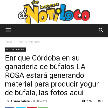
El
Inicio
Acontecimientos
Acontecimientos
Enrique Córdoba en su
Notiloco
ganadería de búfalos LA
ROSA estará generando
de
material para producir yogur
de búfala, las fotos aquí
Botero
Por
Alvaro Botero
-
08/05/2019
2392
0