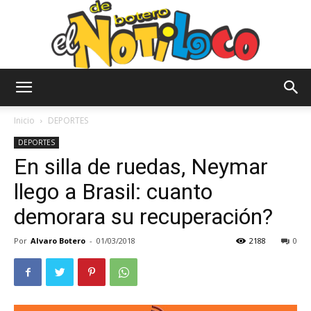
El
Inicio
DEPORTES
DEPORTES
En silla de ruedas, Neymar
Notiloco
llego a Brasil: cuanto
demorara su recuperación?
de
Por
Alvaro Botero
-
01/03/2018
2188
0
Botero