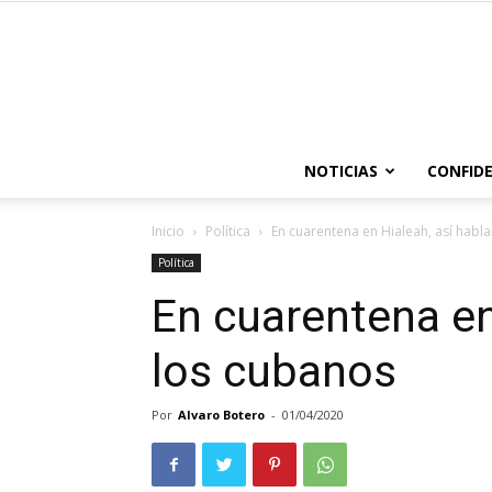
NOTICIAS
CONFIDE
Inicio
Política
En cuarentena en Hialeah, así habl
Política
En cuarentena en
los cubanos
Por
Alvaro Botero
-
01/04/2020