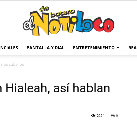
NCIALES
PANTALLA Y DIAL
ENTRETENIMIENTO
REA
El
an los cubanos
 Hialeah, así hablan
Notiloco
2294
0
de