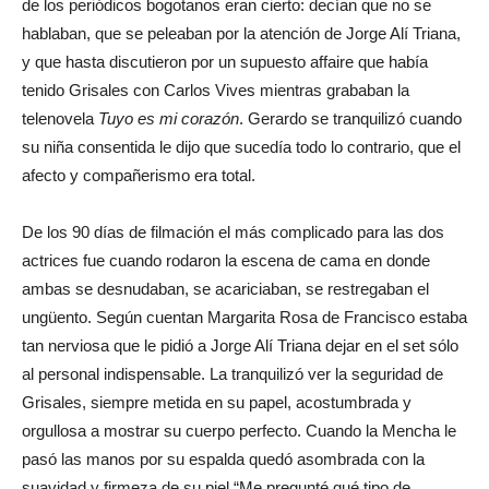
de los periódicos bogotanos eran cierto: decían que no se
hablaban, que se peleaban por la atención de Jorge Alí Triana,
y que hasta discutieron por un supuesto affaire que había
tenido Grisales con Carlos Vives mientras grababan la
telenovela
Tuyo es mi corazón
. Gerardo se tranquilizó cuando
su niña consentida le dijo que sucedía todo lo contrario, que el
afecto y compañerismo era total.
De los 90 días de filmación el más complicado para las dos
actrices fue cuando rodaron la escena de cama en donde
ambas se desnudaban, se acariciaban, se restregaban el
ungüento. Según cuentan Margarita Rosa de Francisco estaba
tan nerviosa que le pidió a Jorge Alí Triana dejar en el set sólo
al personal indispensable. La tranquilizó ver la seguridad de
Grisales, siempre metida en su papel, acostumbrada y
orgullosa a mostrar su cuerpo perfecto. Cuando la Mencha le
pasó las manos por su espalda quedó asombrada con la
suavidad y firmeza de su piel “Me pregunté qué tipo de