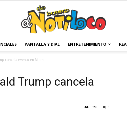
NCIALES
PANTALLA Y DIAL
ENTRETENIMIENTO
REA
El
mp cancela evento en Miami
nald Trump cancela
Notiloco
3529
0
de