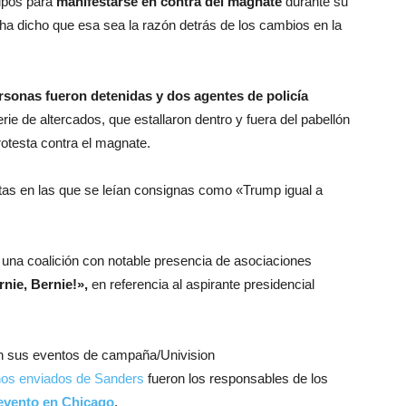
upos para
manifestarse en contra del magnate
durante su
a dicho que esa sea la razón detrás de los cambios en la
rsonas fueron detenidas y dos agentes de policía
ie de altercados, que estallaron dentro y fuera del pabellón
rotesta contra el magnate.
as en las que se leían consignas como «Trump igual a
r una coalición con notable presencia de asociaciones
rnie, Bernie!»,
en referencia al aspirante presidencial
en sus eventos de campaña
/Univision
nos enviados de Sanders
fueron los responsables de los
 evento en Chicago
.