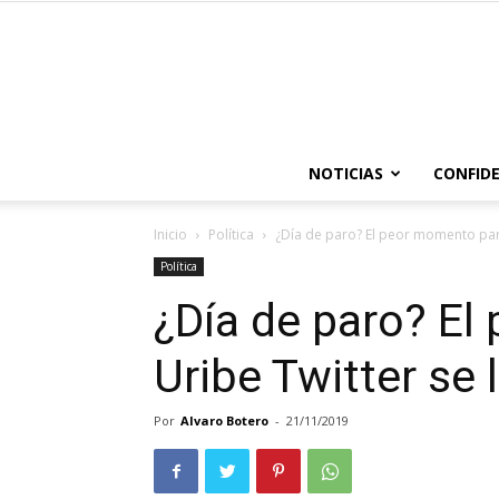
NOTICIAS
CONFIDE
Inicio
Política
¿Día de paro? El peor momento para
Política
¿Día de paro? E
Uribe Twitter se 
Por
Alvaro Botero
-
21/11/2019