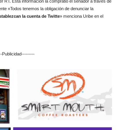
er RT. Esta información la compratió el senador a traves de
ente «Todos tenemos la obligación de denunciar la
stablezcan la cuenta de Twitte
» menciona Uribe en el
---Publicidad---------