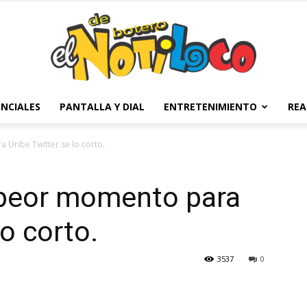
NCIALES
PANTALLA Y DIAL
ENTRETENIMIENTO
REA
El
 Uribe Twitter se lo corto.
l peor momento para
Notiloco
lo corto.
3537
0
de