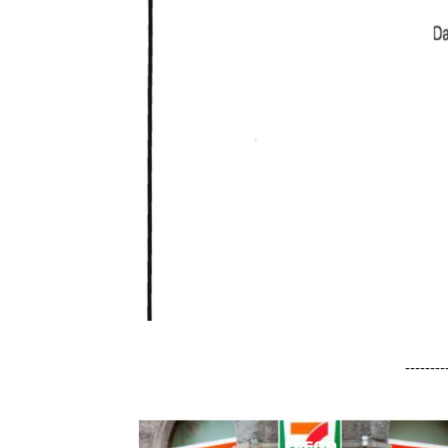
-------