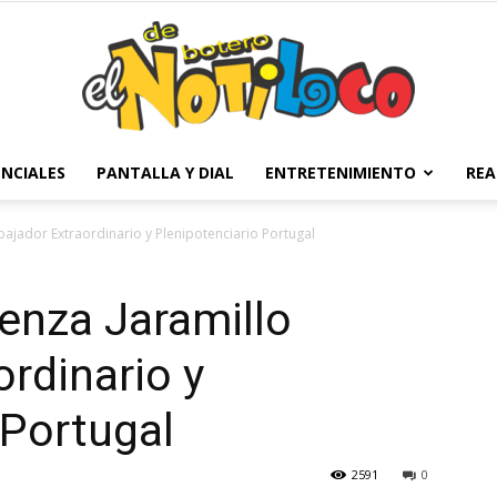
NCIALES
PANTALLA Y DIAL
ENTRETENIMIENTO
REA
El
ajador Extraordinario y Plenipotenciario Portugal
enza Jaramillo
Notiloco
rdinario y
 Portugal
2591
0
de