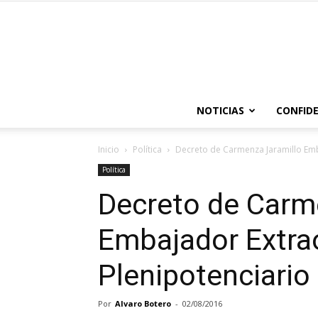
NOTICIAS
CONFIDE
Inicio
Política
Decreto de Carmenza Jaramillo Emb
Política
Decreto de Carm
Embajador Extrao
Plenipotenciario
Por
Alvaro Botero
-
02/08/2016