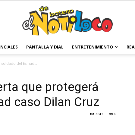
NCIALES
PANTALLA Y DIAL
ENTRETENIMIENTO
REA
El
á soldado del Esmad...
lerta que protegerá
Notiloco
d caso Dilan Cruz
3649
0
de