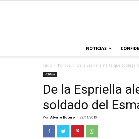
NOTICIAS
CONFIDE
Inicio
Política
De la Espriella alerta que proteger
Política
De la Espriella a
soldado del Esma
Por
Alvaro Botero
-
29/11/2019