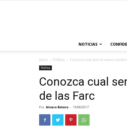
NOTICIAS
CONFIDE
Inicio
Política
Conozca cual sera el nuevo nombre
Política
Conozca cual se
de las Farc
Por
Alvaro Botero
-
15/08/2017