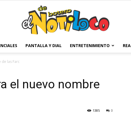
NCIALES
PANTALLA Y DIAL
ENTRETENIMIENTO
REA
El
 de las Farc
ra el nuevo nombre
Notiloco
1385
0
de