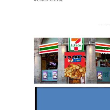
-------