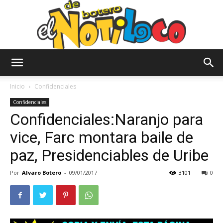
El
Inicio
Confidenciales
Confidenciales
Confidenciales:Naranjo para
Notiloco
vice, Farc montara baile de
paz, Presidenciables de Uribe
de
Por
Alvaro Botero
-
09/01/2017
3101
0
Botero