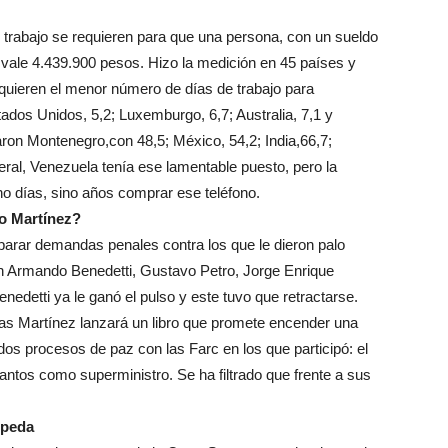
e trabajo se requieren para que una persona, con un sueldo
vale 4.439.900 pesos. Hizo la medición en 45 países y
equieren el menor número de días de trabajo para
tados Unidos, 5,2; Luxemburgo, 6,7; Australia, 7,1 y
ron Montenegro,con 48,5; México, 54,2; India,66,7;
neral, Venezuela tenía ese lamentable puesto, pero la
no días, sino años comprar ese teléfono.
to Martínez?
arar demandas penales contra los que le dieron palo
tán Armando Benedetti, Gustavo Petro, Jorge Enrique
nedetti ya le ganó el pulso y este tuvo que retractarse.
 Martínez lanzará un libro que promete encender una
dos procesos de paz con las Farc en los que participó: el
Santos como superministro. Se ha filtrado que frente a sus
Cepeda