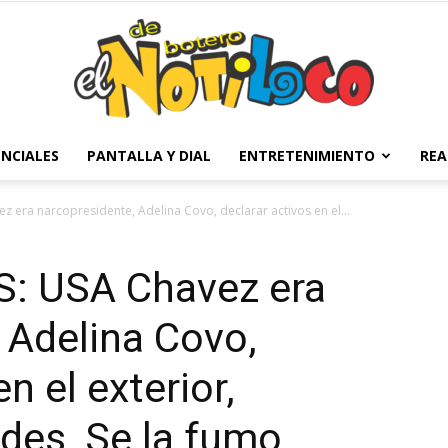
NCIALES
PANTALLA Y DIAL
ENTRETENIMIENTO
REA
El
era narcopresidente, Adelina Covo, declarar activos en el...
: USA Chavez era
Notiloco
 Adelina Covo,
n el exterior,
ldes, Se la fumo
de