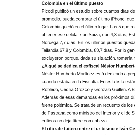
Colombia en el último puesto
Picodi publicó un estudio sobre cuántos días d
promedio, pueda comprar el último iPhone, que 
Colombia quedó en el último lugar. Los 5 que r
obtener ese celular son Suiza, con 4,8 días; Es
Noruega 7,7 días. En los últimos puestos queda
Tailandia,67,8 y Colombia, 89,7 días. Por lo ge
excluyeron porque, dada su situación, tomaría 
¿A qué se dedica el exfiscal Néstor Humber
Néstor Humberto Martínez está dedicado a prep
cuando estaba en la Fiscalía. En esta lista es
Robledo, Cecilia Orozco y Gonzalo Guillén. A Be
Además de esas demandas en los próximos días
fuerte polémica. Se trata de un recuento de los 
de Pastrana como ministro del Interior y el de 
críticos no deja títere con cabeza.
El rifirrafe tuitero entre el uribismo e Iván 