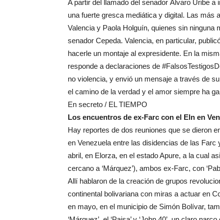
A partir del llamado del senador Álvaro Uribe a
una fuerte gresca mediática y digital. Las más
Valencia y Paola Holguín, quienes sin ninguna 
senador Cepeda. Valencia, en particular, public
hacerle un montaje al expresidente. En la misma
responde a declaraciones de #FalsosTestigosD
no violencia, y envió un mensaje a través de su 
el camino de la verdad y el amor siempre ha g
En secreto / EL TIEMPO
Los encuentros de ex-Farc con el Eln en Ve
Hay reportes de dos reuniones que se dieron en
en Venezuela entre las disidencias de las Farc 
abril, en Elorza, en el estado Apure, a la cual a
cercano a ‘Márquez’), ambos ex-Farc, con ‘Pablit
Allí hablaron de la creación de grupos revoluci
continental bolivariana con miras a actuar en 
en mayo, en el municipio de Simón Bolívar, tamb
‘Márquez’, el ‘Paisa’ y ‘John 40’, un claro narco 