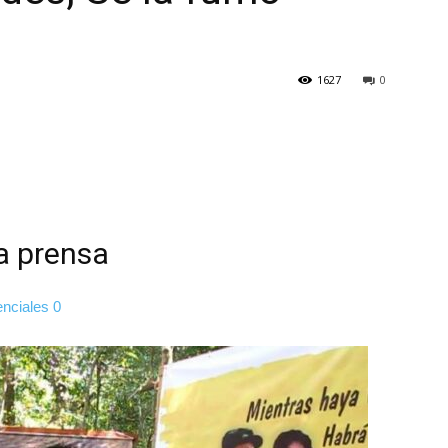
1627
0
Botero
la prensa
enciales
0