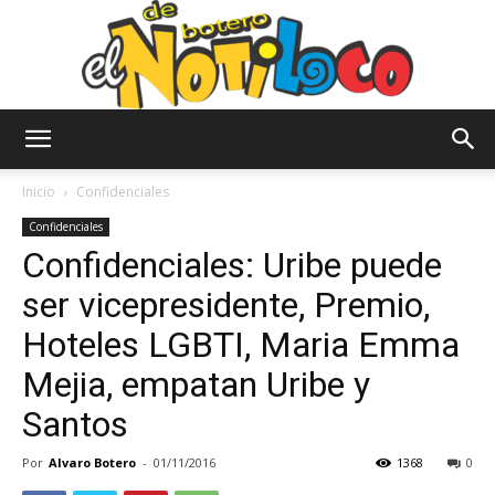
El
Inicio
Confidenciales
Confidenciales
Confidenciales: Uribe puede
Notiloco
ser vicepresidente, Premio,
Hoteles LGBTI, Maria Emma
de
Mejia, empatan Uribe y
Santos
Botero
Por
Alvaro Botero
-
01/11/2016
1368
0