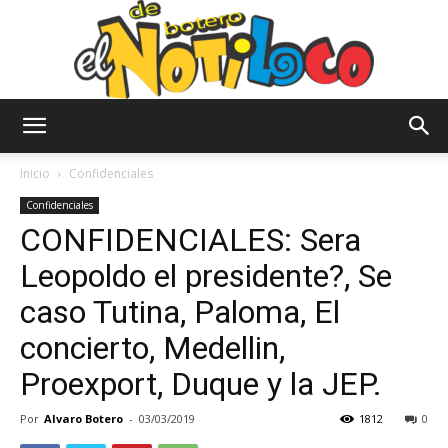
El
Inicio
Confidenciales
Confidenciales
CONFIDENCIALES: Sera
Notiloco
Leopoldo el presidente?, Se
caso Tutina, Paloma, El
de
concierto, Medellin,
Proexport, Duque y la JEP.
Botero
Por
Alvaro Botero
-
03/03/2019
1812
0