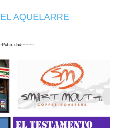
I EL AQUELARRE
Botero
---Publicidad---------