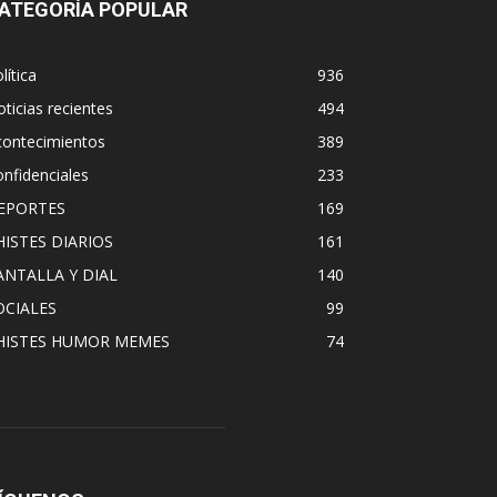
ATEGORÍA POPULAR
lítica
936
ticias recientes
494
contecimientos
389
nfidenciales
233
EPORTES
169
HISTES DIARIOS
161
ANTALLA Y DIAL
140
OCIALES
99
HISTES HUMOR MEMES
74