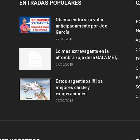
ENTRADAS POPULARES
C
Obama endorsa a votar
Po
anticipadamente por Joe
No
García
27/10/2016
A
Co
Lo mas extravagante en la
alfombra roja de la GALA MET,...
D
07/05/2019
C
P
Estos argentinos !!! los
S
mejores chiste y
exageraciones
C
07/10/2016