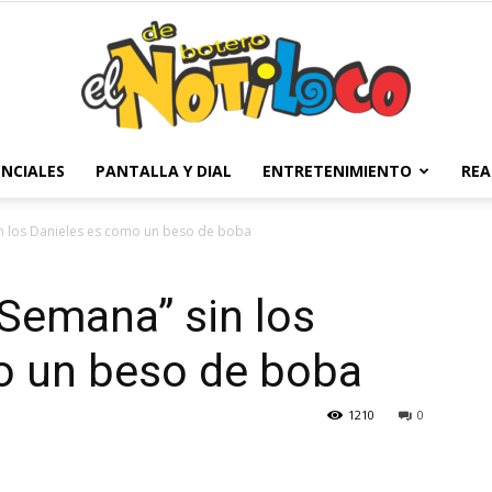
NCIALES
PANTALLA Y DIAL
ENTRETENIMIENTO
REA
El
in los Danieles es como un beso de boba
“Semana” sin los
Notiloco
o un beso de boba
1210
0
de