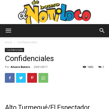
El
Inicio
Confidenciales
Confidenciales
Confidenciales
Notiloco
Por
Alvaro Botero
-
23/01/2017
1665
0
de
Botero
Alto Turmequé/El Espectador